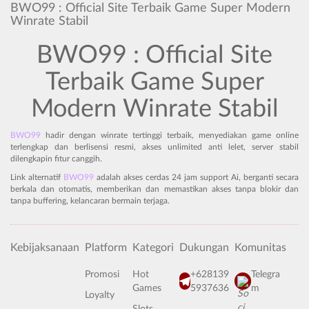
BWO99 : Official Site Terbaik Game Super Modern
Winrate Stabil
BWO99 : Official Site
Terbaik Game Super
Modern Winrate Stabil
BWO99
hadir dengan winrate tertinggi terbaik, menyediakan game online
terlengkap dan berlisensi resmi, akses unlimited anti lelet, server stabil
dilengkapin fitur canggih.
Link alternatif
BWO99
adalah akses cerdas 24 jam support Ai, berganti secara
berkala dan otomatis, memberikan dan memastikan akses tanpa blokir dan
tanpa buffering, kelancaran bermain terjaga.
Kebijaksanaan
Platform
Kategori
Dukungan
Komunitas
Promosi
Hot
+628139
Telegra
Games
5937636
m
Loyalty
Slots