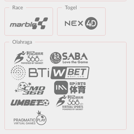
Race
Togel
Olahraga