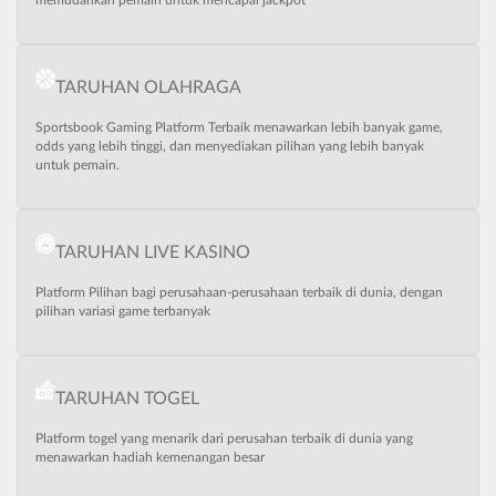
TARUHAN OLAHRAGA
Sportsbook Gaming Platform Terbaik menawarkan lebih banyak game,
odds yang lebih tinggi, dan menyediakan pilihan yang lebih banyak
untuk pemain.
TARUHAN LIVE KASINO
Platform Pilihan bagi perusahaan-perusahaan terbaik di dunia, dengan
pilihan variasi game terbanyak
TARUHAN TOGEL
Platform togel yang menarik dari perusahan terbaik di dunia yang
menawarkan hadiah kemenangan besar