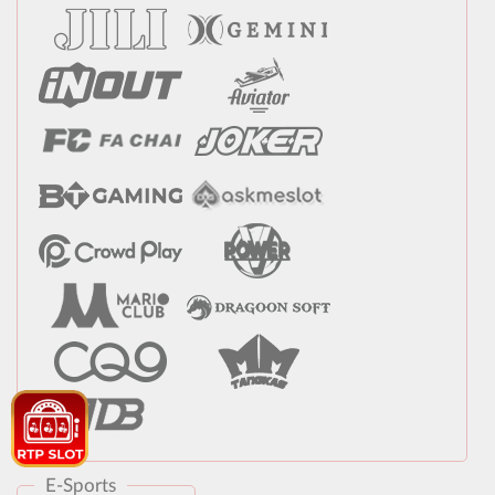
E-Sports