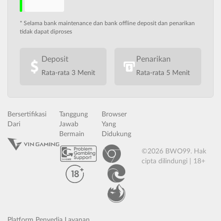
* Selama bank maintenance dan bank offline deposit dan penarikan
tidak dapat diproses
Deposit
Penarikan
Rata-rata 3 Menit
Rata-rata 5 Menit
Bersertifikasi
Tanggung
Browser
Dari
Jawab
Yang
Bermain
Didukung
©2026 BWO99. Hak
cipta dilindungi | 18+
Platform Penyedia Layanan