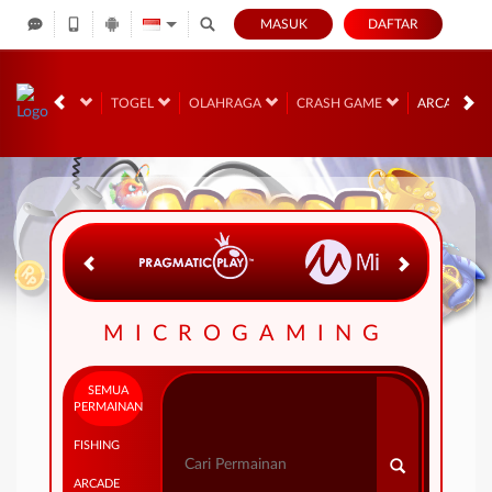
MASUK
DAFTAR
NO
RACE
TOGEL
OLAHRAGA
CRASH GAME
ARCADE
MICROGAMING
SEMUA
PERMAINAN
FISHING
ARCADE