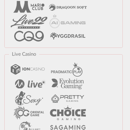
Live Casino