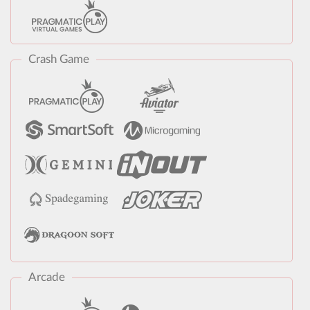
Crash Game
Arcade