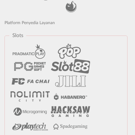
Platform Penyedia Layanan
Slots