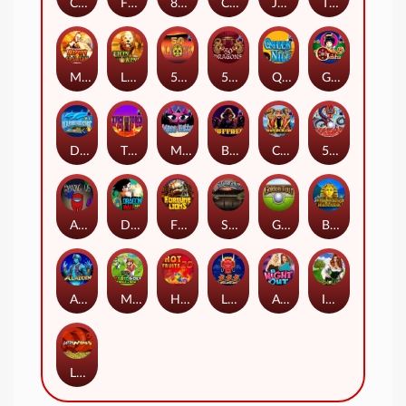
CRAZY 7
FUNKEY MONKEY
8 BALL SLOTS
CIRCUS
JIN QIAN WA
TRIPLE TWISTER
MIGHTY SPARTAN
LION KING
50 LIONS
50 DRAGONS
QUEEN OF THE NILE
GEISHA
DOLPHIN TREASURE
TIKI TORCH
MISS KITTY
BUFFALO
CHOY SUN DOA
5 DRAGONS
AMONG US
DRAGON BALL
FORTUNE LIONS
SILVER BULLET
GOLDEN TOUR
BOY KING
Aladdin Wishes
MARIO GOLF
HOT FRUITS 20
LONG LONG LONG
A NIGHT OUT
IRISH LUCK
LOTTO MADNESS