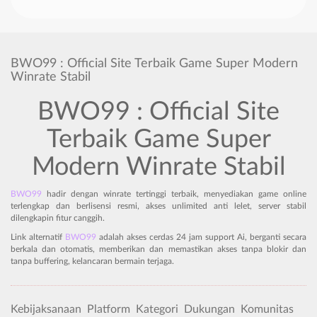
BWO99 : Official Site Terbaik Game Super Modern
Winrate Stabil
BWO99 : Official Site
Terbaik Game Super
Modern Winrate Stabil
BWO99
hadir dengan winrate tertinggi terbaik, menyediakan game online
terlengkap dan berlisensi resmi, akses unlimited anti lelet, server stabil
dilengkapin fitur canggih.
Link alternatif
BWO99
adalah akses cerdas 24 jam support Ai, berganti secara
berkala dan otomatis, memberikan dan memastikan akses tanpa blokir dan
tanpa buffering, kelancaran bermain terjaga.
Kebijaksanaan
Platform
Kategori
Dukungan
Komunitas