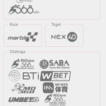
Race
Togel
Olahraga