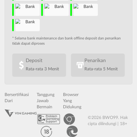
* Selama bank maintenance dan bank offline deposit dan penarikan
tidak dapat diproses
Deposit
Penarikan
Rata-rata 3 Menit
Rata-rata 5 Menit
Bersertifikasi
Tanggung
Browser
Dari
Jawab
Yang
Bermain
Didukung
©2026 BWO99. Hak
cipta dilindungi | 18+