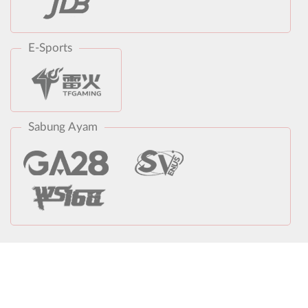
E-Sports
Sabung Ayam