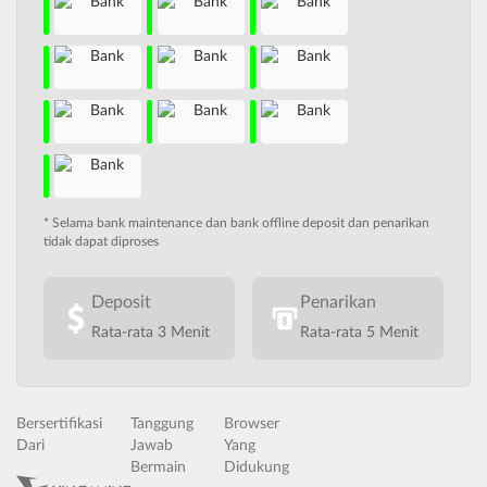
* Selama bank maintenance dan bank offline deposit dan penarikan
tidak dapat diproses
Deposit
Penarikan
Rata-rata 3 Menit
Rata-rata 5 Menit
Bersertifikasi
Tanggung
Browser
Dari
Jawab
Yang
Bermain
Didukung