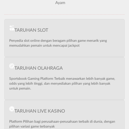
Ayam
TARUHAN SLOT
Penyedia slot online dengan beragam pilihan game menarik yang
memudahkan pemain untuk mencapai jackpot
TARUHAN OLAHRAGA
Sportsbook Gaming Platform Terbaik menawarkan lebih banyak game,
odds yang lebih tinggi, dan menyediakan pilihan yang lebih banyak
untuk pemain.
TARUHAN LIVE KASINO
Platform Pilihan bagi perusahaan-perusahaan terbaik di dunia, dengan
pilihan variasi game terbanyak