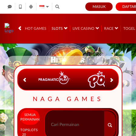
MASUK
DAFTAR
IDR
12,669,815,
HOT GAMES
SLOTS
LIVE CASINO
RACE
TOGEL
NAGA GAMES
SEMUA
PERMAINAN
TOP
SLOTS
20