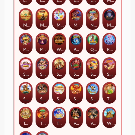
Las Vegas Party
Legend of the White and Green Snake
Lion Dance Fortune
Lucky Zhu
Lulu's Enchanted Forest
Mahjong Fortune
Mayan Gold Hunt
Mega Wild Safari
Mochi Mochi
Muay Thai Arena
Nomikai Fever
Mysteries of Pandora
Pawsome Xmas
Persian Gems
Wild West Saloon
Pumpkin Night
Queen of Aztec
Rave On
Sakura Neko
Samba Fiesta
SanGuo - The Brotherhood
Sexy Christmas Sirens
Spirits Fiesta
Spring Harvest
Stallion Princess
Steampunk Reloaded
Surgary bonanza
Super Phoenix
Surf Monkey
Taco Truck Delight
Temple of Gods
TNT Fiesta
Tower of Riches
Vault of Riches
Viking Valor
Wild Fish Hunter