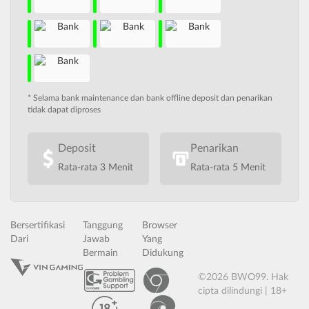
* Selama bank maintenance dan bank offline deposit dan penarikan
tidak dapat diproses
Deposit
Penarikan
Rata-rata 3 Menit
Rata-rata 5 Menit
Bersertifikasi
Tanggung
Browser
Dari
Jawab
Yang
Bermain
Didukung
©2026 BWO99. Hak
cipta dilindungi | 18+