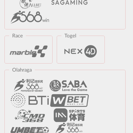
Race
Togel
Olahraga