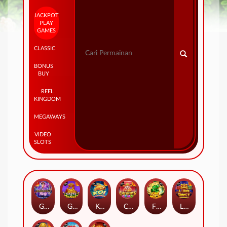
JACKPOT
PLAY
GAMES
CLASSIC
BONUS
BUY
REEL
KINGDOM
MEGAWAYS
VIDEO
SLOTS
Gameshow Party Jackpot Play
Gates of Dragon Jackpot Play
Koi Bonanza Jackpot Play
Caishen's Gems Jackpot Play
Fire Hot 20 Jackpot Play
Lions Dance Megaways Jackpot Play